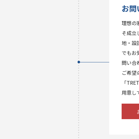
お問
理想の
そ成立
地・設
でもお
問い合
ご希望の
「TR
用意し