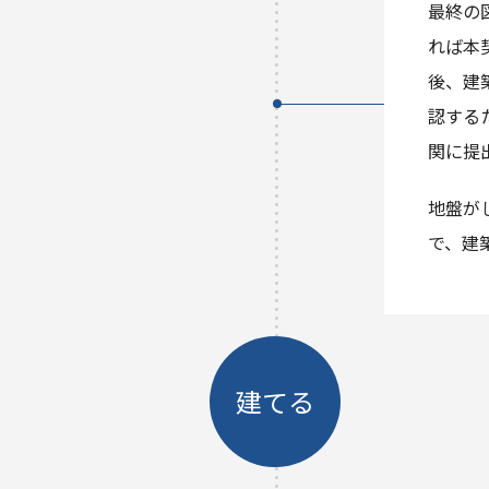
最終の
れば本
後、建
認する
関に提
地盤が
で、建
建てる