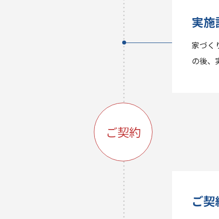
実施
家づく
の後、
ご契約
ご契