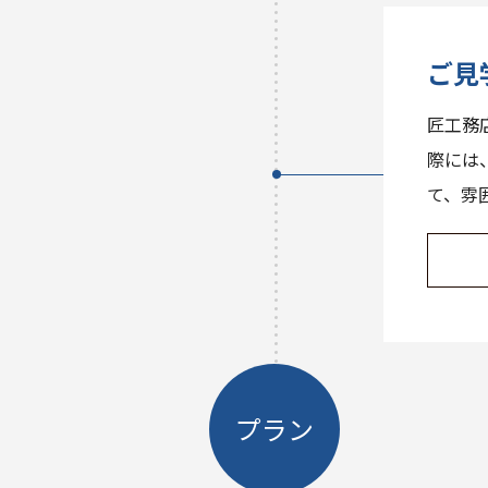
ご見
匠工務
際には
て、雰
プラン