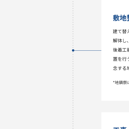
敷地
建て替
解体し
後着工
置を行
念する
*地鎮祭