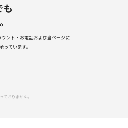
でも
。
アカウント・お電話および当ページに
て承っています。
行っておりません。