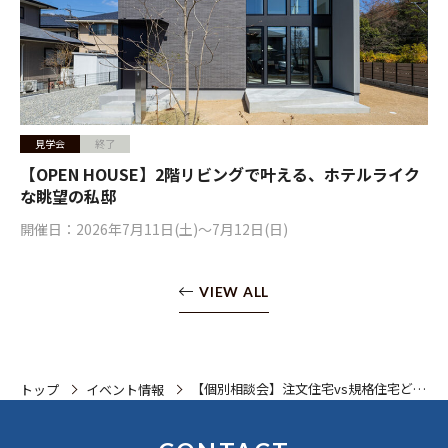
見学会
終了
【OPEN HOUSE】2階リビングで叶える、ホテルライク
な眺望の私邸
開催日：2026年7月11日(土)〜7月12日(日)
VIEW ALL
【個別相談会】注文住宅vs規格住宅どっ
トップ
イベント情報
ちがいいの？